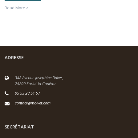
Read More >
ADRESSE
348 Avenue Josephine Baker,
24200 Sarlat-la-Canéda
05 53 28 51 57
contact@mc-vet.com
SECRÉTARIAT