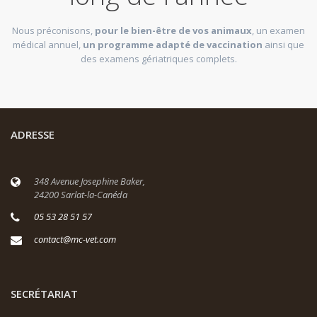
Nous préconisons,
pour le bien-être de vos animaux
, un examen
médical annuel,
un programme adapté de vaccination
ainsi que
des examens gériatriques complets.
ADRESSE
348 Avenue Josephine Baker,
24200 Sarlat-la-Canéda
05 53 28 51 57
contact@mc-vet.com
SECRÉTARIAT