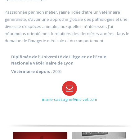
Passionnée par mon métier, j’aime l’idée d’être un vétérinaire
généraliste, d’avoir une approche globale des pathologies et une
diversité d’espèces animales auxquelles m’intéresser. J’ai
néanmoins orienté mes formations des dernières années dans le
domaine de l’imagerie médicale et du comportement.
Diplômée de l’Université de Liège et de l’Ecole
Nationale Vétérinaire de Lyon
Vétérinaire depuis :
2005
marie-cassagne@mc-vet.com
…et cliquez pour en savoir plus.
Docteur Vétérinaire
Cassagne
photos
Dr. Marie
Survolez les