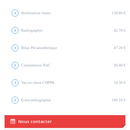
Stérilisation chatte
139.80 €
Radiographie
42.70 €
Bilan Pré-anesthésique
47.20 €
Consultation NAC
30.40 €
Vaccin chien CHPPIL
54.50 €
Echocardiographie
106.10 €
Nous contacter