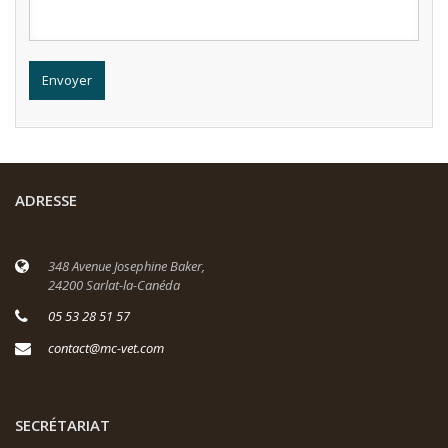
ADRESSE
348 Avenue Josephine Baker,
24200 Sarlat-la-Canéda
05 53 28 51 57
contact@mc-vet.com
SECRÉTARIAT